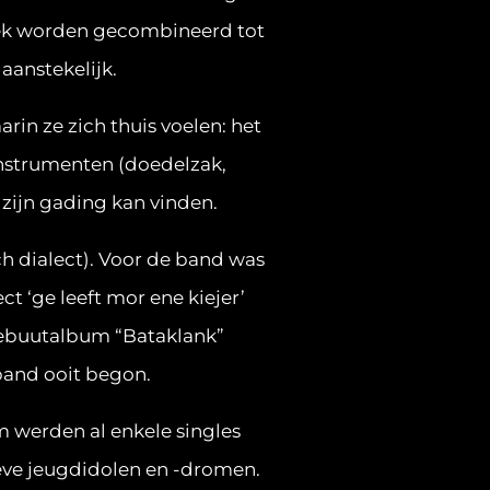
ziek worden gecombineerd tot
aanstekelijk.
rin ze zich thuis voelen: het
nstrumenten (doedelzak,
l zijn gading kan vinden.
h dialect). Voor de band was
t ‘ge leeft mor ene kiejer’
 debuutalbum “Bataklank”
band ooit begon.
 werden al enkele singles
eve jeugdidolen en -dromen.