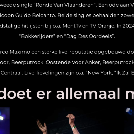
weede single “Ronde Van Vlaanderen”. Een ode aan 
oon Guido Belcanto. Beide singles behaalden zowel 
stalige hitlijsten bij o.a. MentTv en TV Oranje. In 20
“Bokkerijders” en “Dag Des Oordeels”.
irco Maximo een sterke live-reputatie opgebouwd do
or, Beerputrock, Oostende Voor Anker, Beerputrock
ntraal. Live-lievelingen zijn o.a. “New York, “Ik Zal E
doet er allemaal 