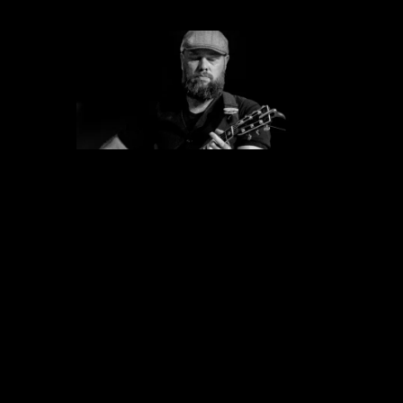
HENK DOM
GITAAR, RESONATOR
Scarecrow, Andy's Little