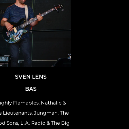
SVEN LENS
BAS
ighly Flamables, Nathalie &
e Lieutenants, Jungman, The
3:28
1
Komen En Gaan
LYRICS
d Sons, L.A. Radio & The Big
6:41
2
Naar De Maan
LYRICS