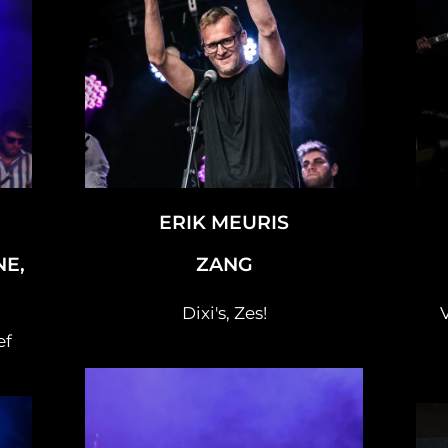
ERIK MEURIS
NE,
ZANG
Dixi's, Zes!
ef