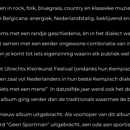
n in rock, folk, bluegrass, country en klassieke mu
 Belgicana: energiek, Nederlandstalig, beklijvend en 
soms met een randje geschiedenis, én in het dialect waa
t samen met een eerder ongewone combinatie van i
en je komt tot iets eigenzinnig waarin elk publiek we
t Utrechts Kleinkunst Festival (ondanks hun Kempisc
Een zaal vol Nederlanders in hun beste Kempisch dialec
iets met een mens!” In datzelfde jaar werd ook het
t album ging verder dan de traditionals waarmee de 
nieuw album uitgebracht. Als voorloper van dit album
erd “Geen Sportman” uitgebracht, een ode aan sporti