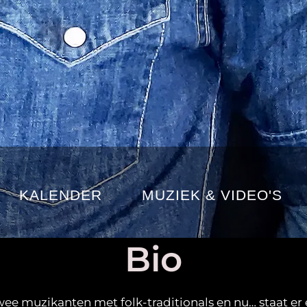
KALENDER
MUZIEK & VIDEO'S
Bio
wee muzikanten met folk-traditionals en nu… staat e